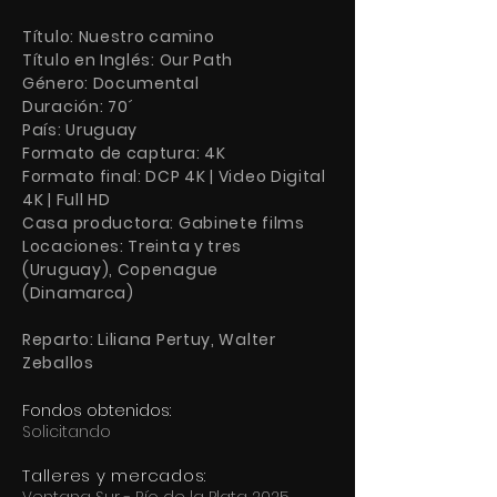
Título: Nuestro camino
Título en Inglés: Our Path
Género: Documental
Duración: 70´
País: Uruguay
Formato de captura: 4K
Formato final: DCP 4K | Video Digital
4K | Full HD
Casa productora: Gabinete films
Locaciones: Treinta y tres
(Uruguay), Copenague
(Dinamarca)
Reparto: Liliana Pertuy, Walter
Zeballos
Fondos obtenidos:
Solicitando
​Talleres y mercados
: