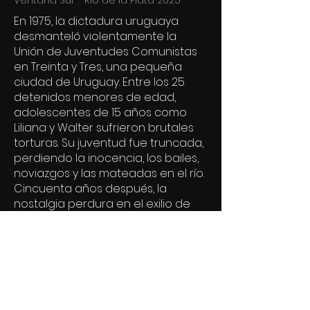
Ventana Sur - Río de la Plata 2025
En 1975, la dictadura uruguaya
desmanteló violentamente la
Unión de Juventudes Comunistas
en Treinta y Tres, una pequeña
ciudad de Uruguay. Entre los 25
detenidos menores de edad,
adolescentes de 15 años como
Liliana y Walter sufrieron brutales
torturas. Su juventud fue truncada,
perdiendo la inocencia, los bailes,
noviazgos y las mateadas en el río.
Cincuenta años después, la
nostalgia perdura en el exilio de
Walter y la resiliente
reconstrucción de Liliana.
In 1975, the Uruguayan dictatorship
violently dismantled the Communist
Youth Union in Treinta y Tres, a small
Uruguayan city. Among the 25