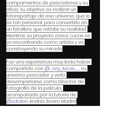
campamentos de pescadores y su 
oficio. Su objetivo es realizar un 
fotoreportaje de ese universo que le 
es tan personal, para convertirlo en 
un fotolibro que retrate su realidad. 
Mientras su proyecto crece, Lucas se 
va encontrando como artista y va 
construyendo su mirada.
Fue una experiencia muy linda haber 
compartido con 
@_soy_lucas__
 su 
universo pescador, y verlo 
desempeñarse como Director de 
Fotografía de la película, 
acompañado por la tutoría de 
@vatelon
 Andrés Boero Madrid
Ahora comenzamos con el proceso 
de posproducción y esperamos que 
pronto la podamos ver en la gran 
pantalla.