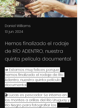
Daniel Williams
13 jun. 2024
Hemos finalizado el rodaje
de RÍO ADENTRO, nuestra
quinta película documental.
📣 Estamos muy felices porque 
hemos finalizado el rodaje de Río 
Adentro, nuestra quinta película 
documental.
🎬 Lucas es pescador. Se interna en 
los montes a orillas del Río Uruguay y 
Río Negro para fotografiar los 